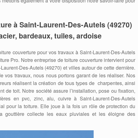
s mettons également à votre disposition notre savoir-faire pour
ture à Saint-Laurent-Des-Autels (49270)
acier, bardeaux, tuiles, ardoise
iture couverture pour vos travaux à Saint-Laurent-Des-Autels
iture Pro. Notre entreprise de toiture couverture intervient pour
aurent-Des-Autels (49270) et villes autour de cette dernière.
 de vos travaux, nous nous portons garant de les réaliser. Nos
reurs réalisent la création de tous types de charpentes, ainsi
de toit. Notre société assure l’installation, pose ou fixation,
res en pvc, zinc, alu, cuivre à Saint-Laurent-Des-Autels
al pour la toiture. Elle joue à la fois un rôle de protection du
a gouttière collecte les eaux pluviales et les éloigne des