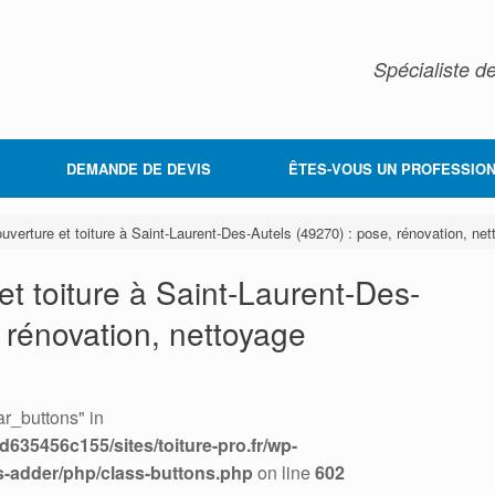
Spécialiste de
DEMANDE DE DEVIS
ÊTES-VOUS UN PROFESSION
uverture et toiture à Saint-Laurent-Des-Autels (49270) : pose, rénovation, ne
et toiture à Saint-Laurent-Des-
 rénovation, nettoyage
r_buttons" in
635456c155/sites/toiture-pro.fr/wp-
s-adder/php/class-buttons.php
on line
602