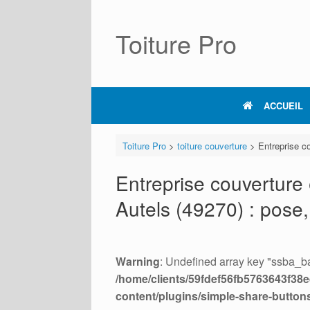
Skip
to
content
Toiture Pro
ACCUEIL
Toiture Pro
>
toiture couverture
>
Entreprise co
Entreprise couverture 
Autels (49270) : pose,
Warning
: Undefined array key "ssba_ba
/home/clients/59fdef56fb5763643f38ed
content/plugins/simple-share-button