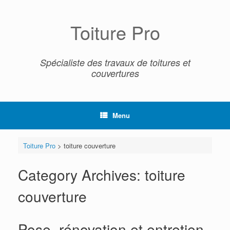
Skip
to
content
Toiture Pro
Spécialiste des travaux de toitures et
couvertures
Menu
Toiture Pro
>
toiture couverture
Category Archives:
toiture
couverture
Pose, rénovation et entretien