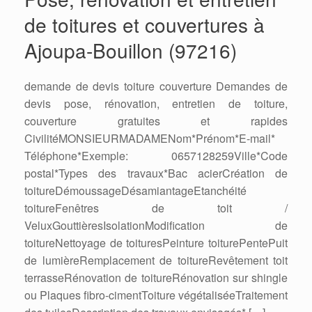
de toitures et couvertures à
Ajoupa-Bouillon (97216)
demande de devis toiture couverture Demandes de
devis pose, rénovation, entretien de toiture,
couverture gratuites et rapides
CivilitéMONSIEURMADAMENom*Prénom*E-mail*
Téléphone*Exemple: 0657128259Ville*Code
postal*Types des travaux*Bac acierCréation de
toitureDémoussageDésamiantageEtanchéité
toitureFenêtres de toit /
VeluxGouttièresIsolationModification de
toitureNettoyage de toituresPeinture toiturePentePuit
de lumièreRemplacement de toitureRevêtement toit
terrasseRénovation de toitureRénovation sur shingle
ou Plaques fibro-cimentToiture végétaliséeTraitement