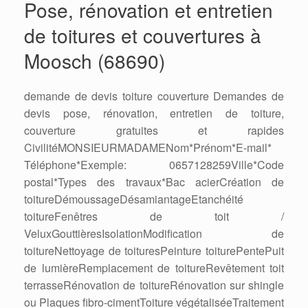
Pose, rénovation et entretien
de toitures et couvertures à
Moosch (68690)
demande de devis toiture couverture Demandes de
devis pose, rénovation, entretien de toiture,
couverture gratuites et rapides
CivilitéMONSIEURMADAMENom*Prénom*E-mail*
Téléphone*Exemple: 0657128259Ville*Code
postal*Types des travaux*Bac acierCréation de
toitureDémoussageDésamiantageEtanchéité
toitureFenêtres de toit /
VeluxGouttièresIsolationModification de
toitureNettoyage de toituresPeinture toiturePentePuit
de lumièreRemplacement de toitureRevêtement toit
terrasseRénovation de toitureRénovation sur shingle
ou Plaques fibro-cimentToiture végétaliséeTraitement