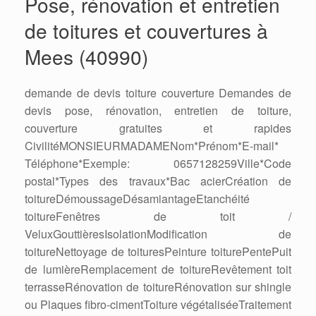
Pose, rénovation et entretien
de toitures et couvertures à
Mees (40990)
demande de devis toiture couverture Demandes de
devis pose, rénovation, entretien de toiture,
couverture gratuites et rapides
CivilitéMONSIEURMADAMENom*Prénom*E-mail*
Téléphone*Exemple: 0657128259Ville*Code
postal*Types des travaux*Bac acierCréation de
toitureDémoussageDésamiantageEtanchéité
toitureFenêtres de toit /
VeluxGouttièresIsolationModification de
toitureNettoyage de toituresPeinture toiturePentePuit
de lumièreRemplacement de toitureRevêtement toit
terrasseRénovation de toitureRénovation sur shingle
ou Plaques fibro-cimentToiture végétaliséeTraitement