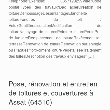
Téléphone*Exemple: 0657128259Ville*Code
postal*Types des travaux*Bac acierCréation de
toitureDémoussageDésamiantageEtanchéité
toitureFenêtres de toit /
VeluxGouttièresIsolationModification de
toitureNettoyage de toituresPeinture toiturePentePuit
de lumièreRemplacement de toitureRevêtement toit
terrasseRénovation de toitureRénovation sur shingle
ou Plaques fibro-cimentToiture végétaliséeTraitement
des tuilesDescription des travaux envisagés* […]
Pose, rénovation et entretien
de toitures et couvertures à
Assat (64510)