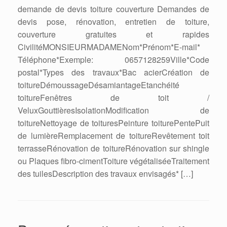
demande de devis toiture couverture Demandes de
devis pose, rénovation, entretien de toiture,
couverture gratuites et rapides
CivilitéMONSIEURMADAMENom*Prénom*E-mail*
Téléphone*Exemple: 0657128259Ville*Code
postal*Types des travaux*Bac acierCréation de
toitureDémoussageDésamiantageEtanchéité
toitureFenêtres de toit /
VeluxGouttièresIsolationModification de
toitureNettoyage de toituresPeinture toiturePentePuit
de lumièreRemplacement de toitureRevêtement toit
terrasseRénovation de toitureRénovation sur shingle
ou Plaques fibro-cimentToiture végétaliséeTraitement
des tuilesDescription des travaux envisagés* […]