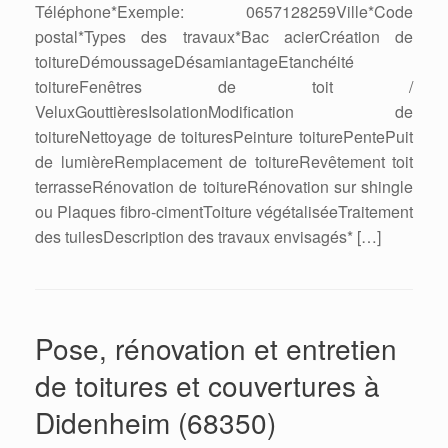
Téléphone*Exemple: 0657128259Ville*Code
postal*Types des travaux*Bac acierCréation de
toitureDémoussageDésamiantageEtanchéité
toitureFenêtres de toit /
VeluxGouttièresIsolationModification de
toitureNettoyage de toituresPeinture toiturePentePuit
de lumièreRemplacement de toitureRevêtement toit
terrasseRénovation de toitureRénovation sur shingle
ou Plaques fibro-cimentToiture végétaliséeTraitement
des tuilesDescription des travaux envisagés* […]
Pose, rénovation et entretien
de toitures et couvertures à
Didenheim (68350)