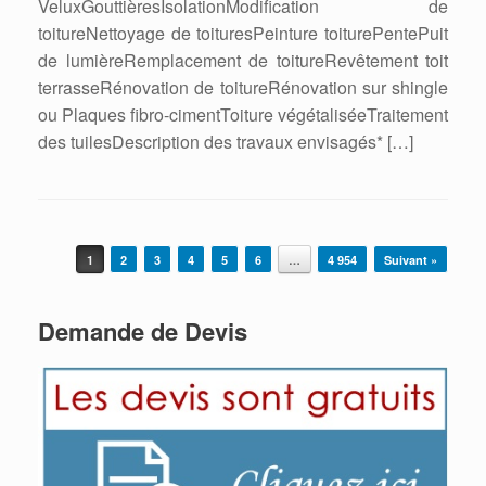
VeluxGouttièresIsolationModification de
toitureNettoyage de toituresPeinture toiturePentePuit
de lumièreRemplacement de toitureRevêtement toit
terrasseRénovation de toitureRénovation sur shingle
ou Plaques fibro-cimentToiture végétaliséeTraitement
des tuilesDescription des travaux envisagés* […]
Post navigation
1
2
3
4
5
6
…
4 954
Suivant »
Demande de Devis