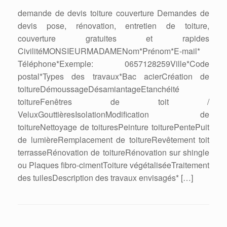
demande de devis toiture couverture Demandes de
devis pose, rénovation, entretien de toiture,
couverture gratuites et rapides
CivilitéMONSIEURMADAMENom*Prénom*E-mail*
Téléphone*Exemple: 0657128259Ville*Code
postal*Types des travaux*Bac acierCréation de
toitureDémoussageDésamiantageEtanchéité
toitureFenêtres de toit /
VeluxGouttièresIsolationModification de
toitureNettoyage de toituresPeinture toiturePentePuit
de lumièreRemplacement de toitureRevêtement toit
terrasseRénovation de toitureRénovation sur shingle
ou Plaques fibro-cimentToiture végétaliséeTraitement
des tuilesDescription des travaux envisagés* […]