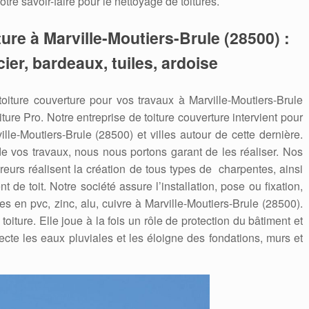
tre savoir-faire pour le nettoyage de toitures.
ure à Marville-Moutiers-Brule (28500) :
ier, bardeaux, tuiles, ardoise
oiture couverture pour vos travaux à Marville-Moutiers-Brule
iture Pro. Notre entreprise de toiture couverture intervient pour
e-Moutiers-Brule (28500) et villes autour de cette dernière.
 de vos travaux, nous nous portons garant de les réaliser. Nos
reurs réalisent la création de tous types de charpentes, ainsi
de toit. Notre société assure l’installation, pose ou fixation,
 en pvc, zinc, alu, cuivre à Marville-Moutiers-Brule (28500).
 toiture. Elle joue à la fois un rôle de protection du bâtiment et
lecte les eaux pluviales et les éloigne des fondations, murs et