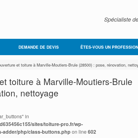
Spécialiste de
DEMANDE DE DEVIS
ÊTES-VOUS UN PROFESSION
uverture et toiture à Marville-Moutiers-Brule (28500) : pose, rénovation, nett
et toiture à Marville-Moutiers-Brule
tion, nettoyage
r_buttons" in
635456c155/sites/toiture-pro.fr/wp-
s-adder/php/class-buttons.php
on line
602