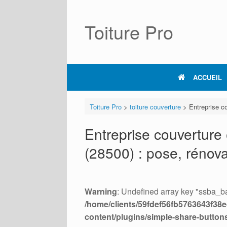
Skip
to
content
Toiture Pro
ACCUEIL
Toiture Pro
>
toiture couverture
>
Entreprise co
Entreprise couverture 
(28500) : pose, rénova
Warning
: Undefined array key "ssba_ba
/home/clients/59fdef56fb5763643f38ed
content/plugins/simple-share-button