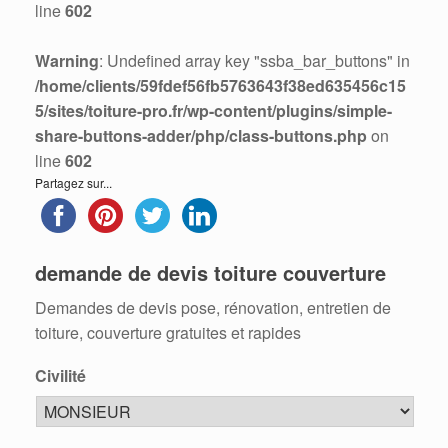
line
602
Warning
: Undefined array key "ssba_bar_buttons" in
/home/clients/59fdef56fb5763643f38ed635456c15
5/sites/toiture-pro.fr/wp-content/plugins/simple-
share-buttons-adder/php/class-buttons.php
on
line
602
Partagez sur...
demande de devis toiture couverture
Demandes de devis pose, rénovation, entretien de
toiture, couverture gratuites et rapides
Civilité