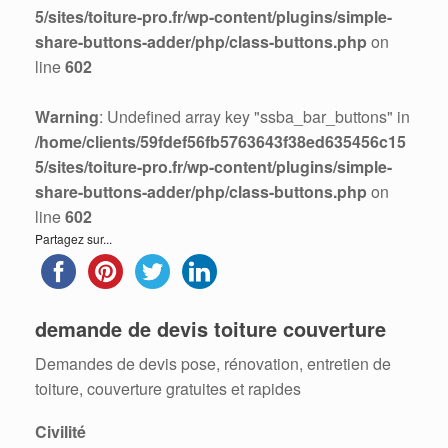
5/sites/toiture-pro.fr/wp-content/plugins/simple-
share-buttons-adder/php/class-buttons.php
on
line
602
Warning
: Undefined array key "ssba_bar_buttons" in
/home/clients/59fdef56fb5763643f38ed635456c15
5/sites/toiture-pro.fr/wp-content/plugins/simple-
share-buttons-adder/php/class-buttons.php
on
line
602
Partagez sur...
demande de devis toiture couverture
Demandes de devis pose, rénovation, entretien de
toiture, couverture gratuites et rapides
Civilité