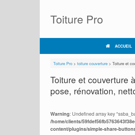
Skip
to
content
Toiture Pro
ACCUEIL
Toiture Pro
>
toiture couverture
>
Toiture et c
Toiture et couverture 
pose, rénovation, net
Warning
: Undefined array key "ssba_ba
/home/clients/59fdef56fb5763643f38ed
content/plugins/simple-share-button