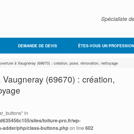
Spécialiste de
DEMANDE DE DEVIS
ÊTES-VOUS UN PROFESSION
ouverture à Vaugneray (69670) : création, pose, rénovation, nettoyage
à Vaugneray (69670) : création,
toyage
r_buttons" in
635456c155/sites/toiture-pro.fr/wp-
s-adder/php/class-buttons.php
on line
602