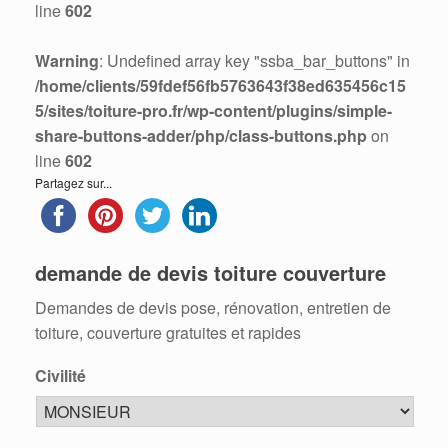
line
602
Warning
: Undefined array key "ssba_bar_buttons" in
/home/clients/59fdef56fb5763643f38ed635456c15
5/sites/toiture-pro.fr/wp-content/plugins/simple-
share-buttons-adder/php/class-buttons.php
on
line
602
Partagez sur...
demande de devis toiture couverture
Demandes de devis pose, rénovation, entretien de
toiture, couverture gratuites et rapides
Civilité