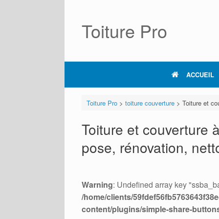
Skip
to
content
Toiture Pro
ACCUEIL
Toiture Pro
>
toiture couverture
>
Toiture et c
Toiture et couverture 
pose, rénovation, net
Warning
: Undefined array key "ssba_ba
/home/clients/59fdef56fb5763643f38ed
content/plugins/simple-share-button