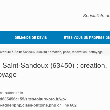
Spécialiste de
DEMANDE DE DEVIS
ÊTES-VOUS UN PROFESSION
ouverture à Saint-Sandoux (63450) : création, pose, rénovation, nettoyage
à Saint-Sandoux (63450) : création,
toyage
r_buttons" in
635456c155/sites/toiture-pro.fr/wp-
s-adder/php/class-buttons.php
on line
602