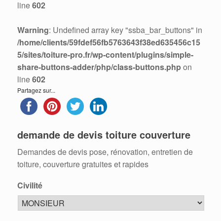
line
602
Warning
: Undefined array key "ssba_bar_buttons" in
/home/clients/59fdef56fb5763643f38ed635456c15
5/sites/toiture-pro.fr/wp-content/plugins/simple-
share-buttons-adder/php/class-buttons.php
on
line
602
Partagez sur...
demande de devis toiture couverture
Demandes de devis pose, rénovation, entretien de
toiture, couverture gratuites et rapides
Civilité