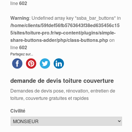
line
602
Warning
: Undefined array key "ssba_bar_buttons" in
/home/clients/59fdef56fb5763643f38ed635456c15
5/sites/toiture-pro.fr/wp-content/plugins/simple-
share-buttons-adder/php/class-buttons.php
on
line
602
Partagez sur...
demande de devis toiture couverture
Demandes de devis pose, rénovation, entretien de
toiture, couverture gratuites et rapides
Civilité