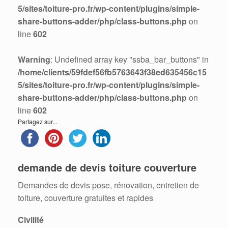
5/sites/toiture-pro.fr/wp-content/plugins/simple-
share-buttons-adder/php/class-buttons.php
on
line
602
Warning
: Undefined array key "ssba_bar_buttons" in
/home/clients/59fdef56fb5763643f38ed635456c15
5/sites/toiture-pro.fr/wp-content/plugins/simple-
share-buttons-adder/php/class-buttons.php
on
line
602
Partagez sur...
demande de devis toiture couverture
Demandes de devis pose, rénovation, entretien de
toiture, couverture gratuites et rapides
Civilité