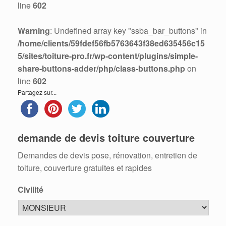
line
602
Warning
: Undefined array key "ssba_bar_buttons" in
/home/clients/59fdef56fb5763643f38ed635456c15
5/sites/toiture-pro.fr/wp-content/plugins/simple-
share-buttons-adder/php/class-buttons.php
on
line
602
Partagez sur...
demande de devis toiture couverture
Demandes de devis pose, rénovation, entretien de
toiture, couverture gratuites et rapides
Civilité