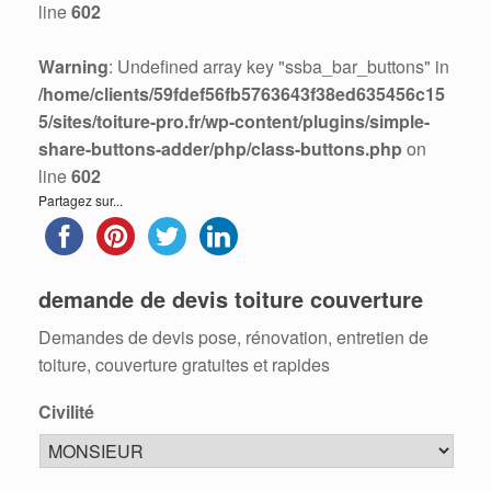
line
602
Warning
: Undefined array key "ssba_bar_buttons" in
/home/clients/59fdef56fb5763643f38ed635456c15
5/sites/toiture-pro.fr/wp-content/plugins/simple-
share-buttons-adder/php/class-buttons.php
on
line
602
Partagez sur...
demande de devis toiture couverture
Demandes de devis pose, rénovation, entretien de
toiture, couverture gratuites et rapides
Civilité