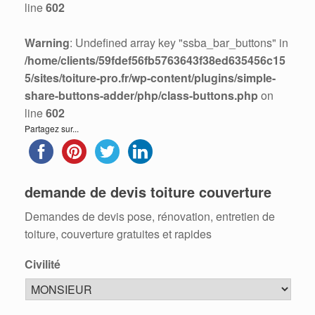
line
602
Warning
: Undefined array key "ssba_bar_buttons" in
/home/clients/59fdef56fb5763643f38ed635456c15
5/sites/toiture-pro.fr/wp-content/plugins/simple-
share-buttons-adder/php/class-buttons.php
on
line
602
Partagez sur...
demande de devis toiture couverture
Demandes de devis pose, rénovation, entretien de
toiture, couverture gratuites et rapides
Civilité