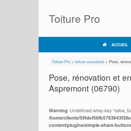
Skip
to
content
Toiture Pro
ACCUEIL
Toiture Pro
>
toiture couverture
>
Pose, rénova
Pose, rénovation et en
Aspremont (06790)
Warning
: Undefined array key "ssba_ba
/home/clients/59fdef56fb5763643f38ed
content/plugins/simple-share-button