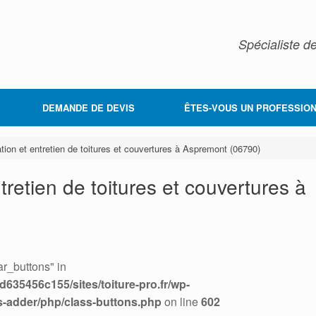
Spécialiste de
DEMANDE DE DEVIS
ÊTES-VOUS UN PROFESSION
tion et entretien de toitures et couvertures à Aspremont (06790)
tretien de toitures et couvertures à
r_buttons" in
635456c155/sites/toiture-pro.fr/wp-
s-adder/php/class-buttons.php
on line
602