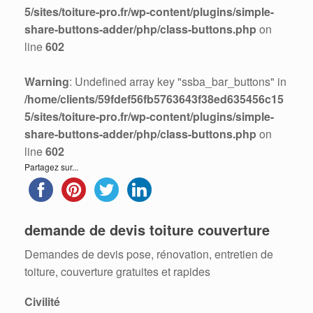
5/sites/toiture-pro.fr/wp-content/plugins/simple-
share-buttons-adder/php/class-buttons.php
on
line
602
Warning
: Undefined array key "ssba_bar_buttons" in
/home/clients/59fdef56fb5763643f38ed635456c15
5/sites/toiture-pro.fr/wp-content/plugins/simple-
share-buttons-adder/php/class-buttons.php
on
line
602
Partagez sur...
demande de devis toiture couverture
Demandes de devis pose, rénovation, entretien de
toiture, couverture gratuites et rapides
Civilité