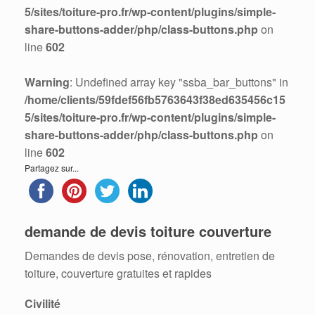
5/sites/toiture-pro.fr/wp-content/plugins/simple-
share-buttons-adder/php/class-buttons.php
on
line
602
Warning
: Undefined array key "ssba_bar_buttons" in
/home/clients/59fdef56fb5763643f38ed635456c15
5/sites/toiture-pro.fr/wp-content/plugins/simple-
share-buttons-adder/php/class-buttons.php
on
line
602
Partagez sur...
demande de devis toiture couverture
Demandes de devis pose, rénovation, entretien de
toiture, couverture gratuites et rapides
Civilité